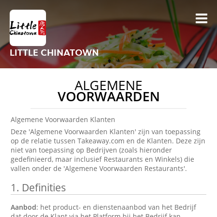
LITTLE CHINATOWN
ALGEMENE
VOORWAARDEN
Algemene Voorwaarden Klanten
Deze 'Algemene Voorwaarden Klanten' zijn van toepassing
op de relatie tussen Takeaway.com en de Klanten. Deze zijn
niet van toepassing op Bedrijven (zoals hieronder
gedefinieerd, maar inclusief Restaurants en Winkels) die
vallen onder de 'Algemene Voorwaarden Restaurants'.
1.
Definities
Aanbod
: het product- en dienstenaanbod van het Bedrijf
dat door de Klant via het Platform bij het Bedrijf kan