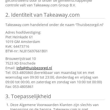
gecontroleerd door of onder de gemeenschappelijke
controle valt van Takeaway.com Group B.V.
2.
Identiteit van Takeaway.com
Takeaway.com handelend onder de naam 'Thuisbezorgd.nl'
Adres hoofdvestiging:
Piet Heinkade 61
1019 GM Amsterdam
KvK: 64473716
BTW-nr: NL815697661B01
Brouwerijstraat 10
7523 XD Enschede
Email:
info@thuisbezorgd.nl
Tel: 053-4805860 (bereikbaar van maandag tot en met
woensdag van 09:00 tot 23:00, donderdag en vrijdag van
09:00 tot 00:00, en zaterdag en zondag van 10:00 tot 00:00)
Fax: 053-4805861
3.
Toepasselijkheid
Deze Algemene Voorwaarden Klanten zijn slechts van
toepassing op de Service. Takeaway.com is niet