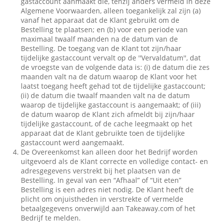
gastaccount aanmaakt die, tenzij anders vermeld in deze
Algemene Voorwaarden, alleen toegankelijk zal zijn (a)
vanaf het apparaat dat de Klant gebruikt om de
Bestelling te plaatsen; en (b) voor een periode van
maximaal twaalf maanden na de datum van de
Bestelling. De toegang van de Klant tot zijn/haar
tijdelijke gastaccount vervalt op de ''Vervaldatum'', dat
de vroegste van de volgende data is: (i) de datum die zes
maanden valt na de datum waarop de Klant voor het
laatst toegang heeft gehad tot de tijdelijke gastaccount;
(ii) de datum die twaalf maanden valt na de datum
waarop de tijdelijke gastaccount is aangemaakt; of (iii)
de datum waarop de Klant zich afmeldt bij zijn/haar
tijdelijke gastaccount, of de cache leegmaakt op het
apparaat dat de Klant gebruikte toen de tijdelijke
gastaccount werd aangemaakt.
De Overeenkomst kan alleen door het Bedrijf worden
uitgevoerd als de Klant correcte en volledige contact- en
adresgegevens verstrekt bij het plaatsen van de
Bestelling. In geval van een “Afhaal” of “Uit eten”
Bestelling is een adres niet nodig. De Klant heeft de
plicht om onjuistheden in verstrekte of vermelde
betaalgegevens onverwijld aan Takeaway.com of het
Bedrijf te melden.